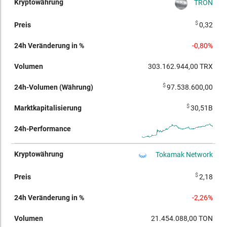
TRON
$
0,32
-0,80%
303.162.944,00
TRX
$
97.538.600,00
$
30,51B
Tokamak Network
$
2,18
-2,26%
21.454.088,00
TON