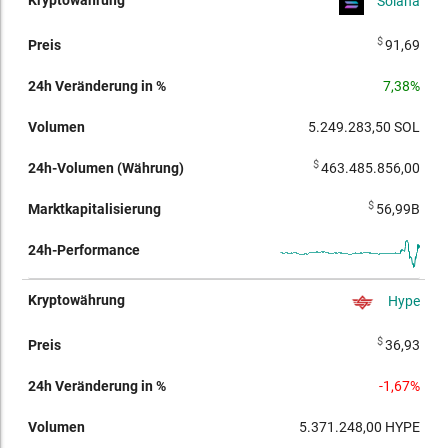
Solana
$
91,69
7,38%
5.249.283,50
SOL
$
463.485.856,00
$
56,99B
Hype
$
36,93
-1,67%
5.371.248,00
HYPE