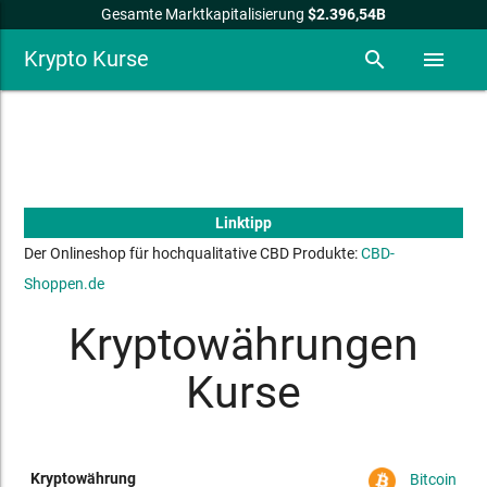
Gesamte Marktkapitalisierung
$2.396,54B
Krypto Kurse
search
menu
Linktipp
Der Onlineshop für hochqualitative CBD Produkte:
CBD-
Shoppen.de
Kryptowährungen
Kurse
Bitcoin
24h
24h-