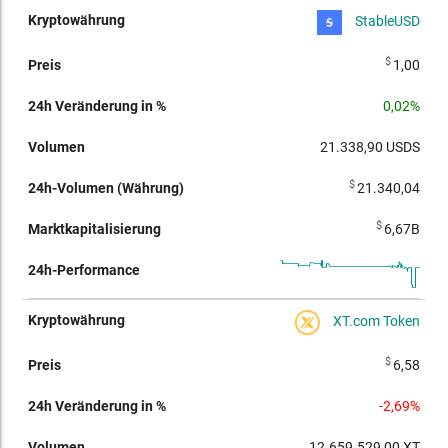
StableUSD
$
1,00
0,02%
21.338,90
USDS
$
21.340,04
$
6,67B
XT.com Token
$
6,58
-2,69%
12.659.529,00
XT