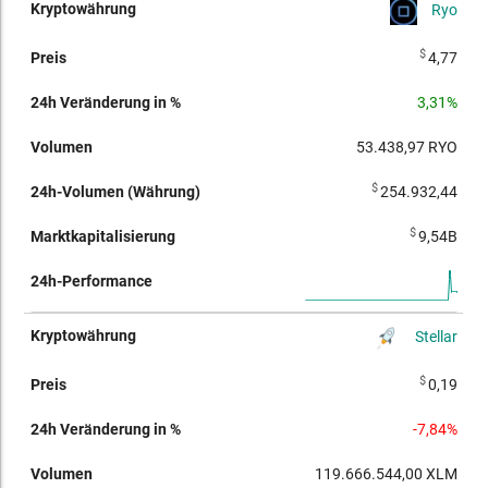
Ryo
$
4,77
3,31%
53.438,97
RYO
$
254.932,44
$
9,54B
Stellar
$
0,19
-7,84%
119.666.544,00
XLM