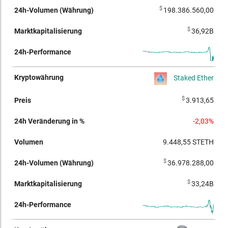
$
198.386.560,00
$
36,92B
Staked Ether
$
3.913,65
-2,03%
9.448,55
STETH
$
36.978.288,00
$
33,24B