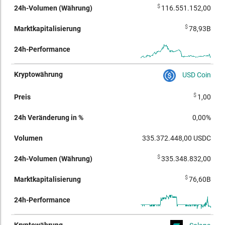
$
116.551.152,00
$
78,93B
USD Coin
$
1,00
0,00%
335.372.448,00
USDC
$
335.348.832,00
$
76,60B