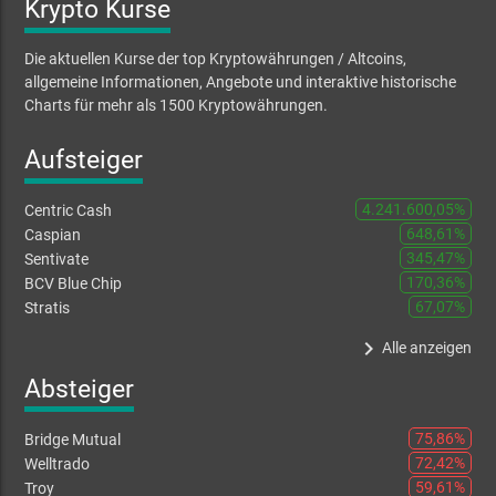
Krypto Kurse
Die aktuellen Kurse der top Kryptowährungen / Altcoins,
allgemeine Informationen, Angebote und interaktive historische
Charts für mehr als 1500 Kryptowährungen.
Aufsteiger
4.241.600,05%
Centric Cash
648,61%
Caspian
345,47%
Sentivate
170,36%
BCV Blue Chip
67,07%
Stratis
keyboard_arrow_right
Alle anzeigen
Absteiger
75,86%
Bridge Mutual
72,42%
Welltrado
59,61%
Troy