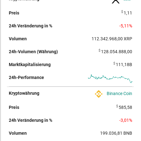
$
1,11
-5,11%
112.342.968,00
XRP
$
128.054.888,00
$
111,18B
Binance Coin
$
585,58
-3,01%
199.036,81
BNB