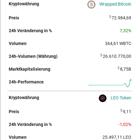
Wrapped Bitcoin
$
72.984,69
7,32%
364,61
WBTC
$
26.610.770,00
$
8,75B
LEO Token
$
9,11
-1,02%
25.497,11
LEO