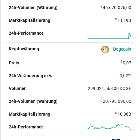
$
46.670.076,00
$
11,19B
Dogecoin
$
0,07
0,02%
299.021.568,00
DOGE
$
20.795.096,00
$
10,88B