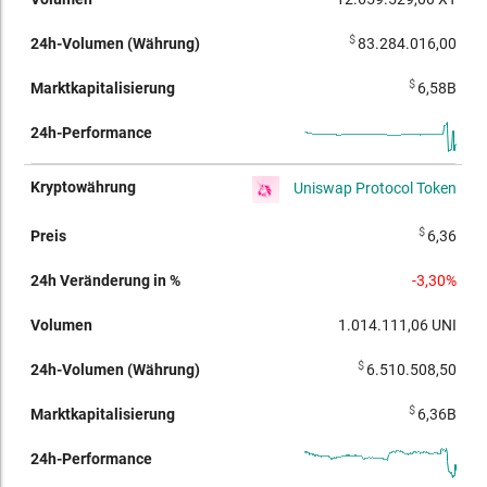
$
83.284.016,00
$
6,58B
Uniswap Protocol Token
$
6,36
-3,30%
1.014.111,06
UNI
$
6.510.508,50
$
6,36B