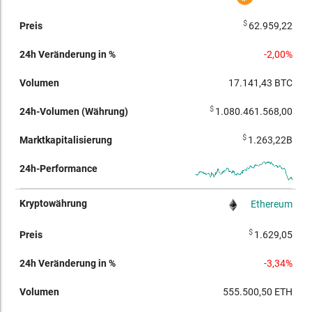
Kryptowährung
Preis
Veränderung
Volumen
Volumen
Markt
$
62.959,22
in %
(Währung)
-2,00%
17.141,43
BTC
$
1.080.461.568,00
$
1.263,22B
Ethereum
$
1.629,05
-3,34%
555.500,50
ETH