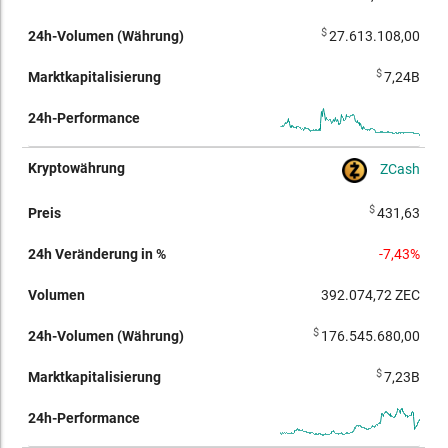
$
27.613.108,00
$
7,24B
ZCash
$
431,63
-7,43%
392.074,72
ZEC
$
176.545.680,00
$
7,23B