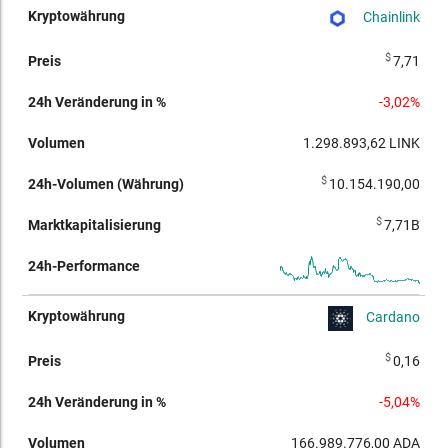
Chainlink
$
7,71
-3,02%
1.298.893,62
LINK
$
10.154.190,00
$
7,71B
Cardano
$
0,16
-5,04%
166.989.776,00
ADA