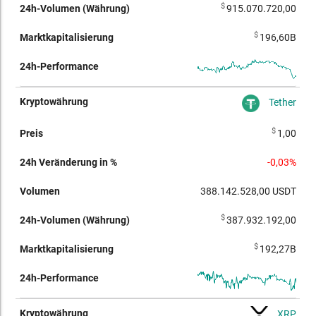
$
915.070.720,00
$
196,60B
Tether
$
1,00
-0,03%
388.142.528,00
USDT
$
387.932.192,00
$
192,27B
XRP