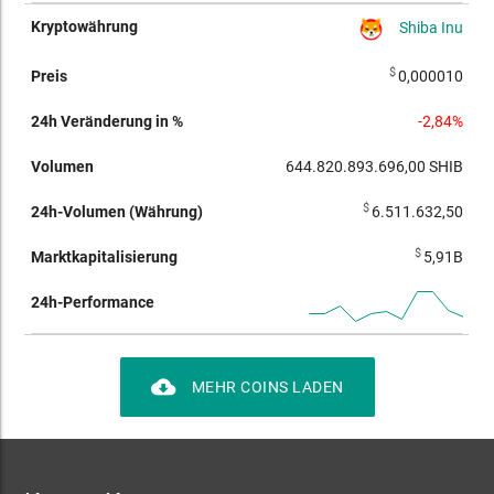
Shiba Inu
$
0,000010
-2,84%
644.820.893.696,00
SHIB
$
6.511.632,50
$
5,91B
cloud_download
MEHR COINS LADEN