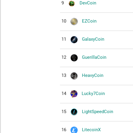
9
DevCoin
10
EZCoin
11
GalaxyCoin
12
GuerillaCoin
13
HeavyCoin
14
Lucky7Coin
15
LightSpeedCoin
16
LitecoinX