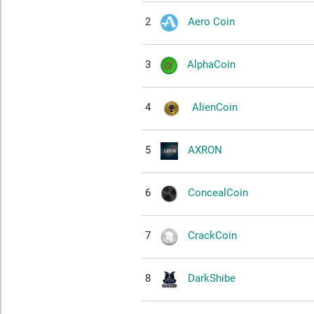
2
Aero Coin
3
AlphaCoin
4
AlienCoin
5
AXRON
6
ConcealCoin
7
CrackCoin
8
DarkShibe