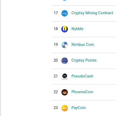
17
Cryptsy Mining Contract
18
Nybble
19
Nimbus Coin
20
Cryptsy Points
21
PseudoCash
22
PhoenixCoin
23
PayCoin