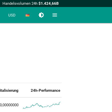
Handelsvolumen 24h
$1.424,66B
brightness_medium
menu
USD
talisierung
24h-Performance
0,00000000