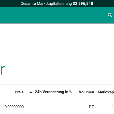
Gesamte Marktkapitalisierung
$2.396,54B
search
r
arrow_drop_up
24h Veränderung in %
Preis
Volumen
Marktkapi
$
$
0,00000000
DT