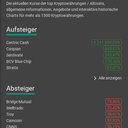
Die aktuellen Kurse der top Kryptowährungen / Altcoins,
allgemeine Informationen, Angebote und interaktive historische
Charts für mehr als 1500 Kryptowährungen.
Aufsteiger
4.241.600,05%
Centric Cash
648,61%
Caspian
345,47%
Sentivate
170,36%
BCV Blue Chip
67,07%
Stratis
keyboard_arrow_right
Alle anzeigen
Absteiger
75,86%
Bridge Mutual
72,42%
Welltrado
59,61%
Troy
57,93%
Camcoin
56,19%
CNNS