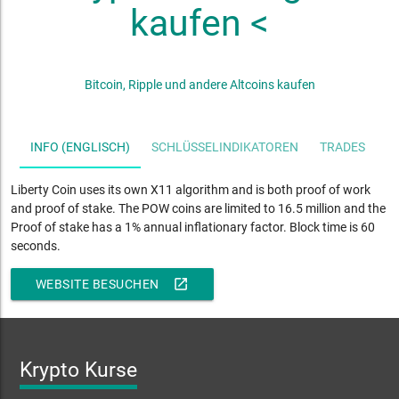
kaufen <
Bitcoin, Ripple und andere Altcoins kaufen
INFO (ENGLISCH)
SCHLÜSSELINDIKATOREN
TRADES
S
Liberty Coin uses its own X11 algorithm and is both proof of work
and proof of stake. The POW coins are limited to 16.5 million and the
Proof of stake has a 1% annual inflationary factor. Block time is 60
seconds.
open_in_new
WEBSITE BESUCHEN
Krypto Kurse