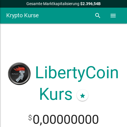
Gesamte Marktkapitalisierung
$2.396,54B
Krypto Kurse
search
menu
LibertyCoin
Kurs
star
0,00000000
$