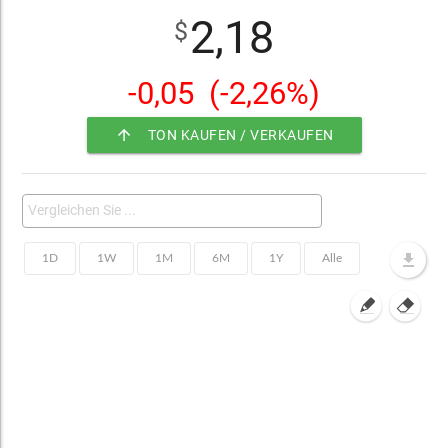
2,18
$
-0,05
(-2,26%)
arrow_upward
TON KAUFEN / VERKAUFEN