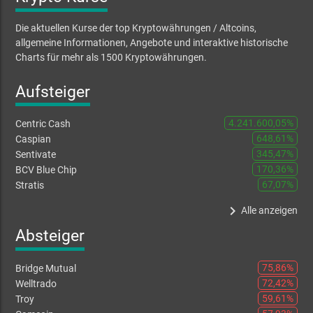
Die aktuellen Kurse der top Kryptowährungen / Altcoins,
allgemeine Informationen, Angebote und interaktive historische
Charts für mehr als 1500 Kryptowährungen.
Aufsteiger
4.241.600,05%
Centric Cash
648,61%
Caspian
345,47%
Sentivate
170,36%
BCV Blue Chip
67,07%
Stratis
keyboard_arrow_right
Alle anzeigen
Absteiger
75,86%
Bridge Mutual
72,42%
Welltrado
59,61%
Troy