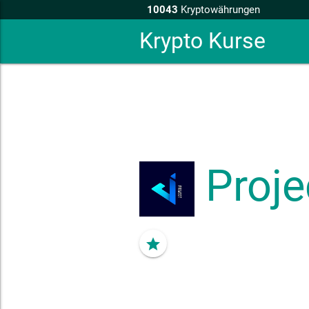
10043
Kryptowährungen
Krypto Kurse
Proje
star