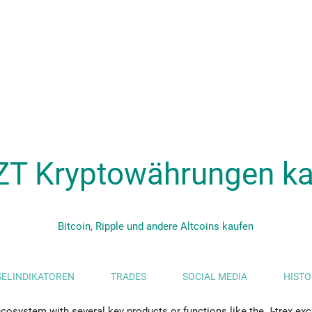
ZT Kryptowährungen ka
Bitcoin, Ripple und andere Altcoins kaufen
ELINDIKATOREN
TRADES
SOCIAL MEDIA
HISTO
ecosystem with several key products or functions like the J-trex exc