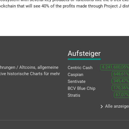
kchain that will see 40% of the profits made through Project J dist
Aufsteiger
4.241.600,05%
hrungen / Altcoins, allgemeine
Centric Cash
ive historische Charts für mehr
648,61%
Caspian
345,47%
Sentivate
170,36%
BCV Blue Chip
67,07%
Stratis
keyboard_arrow_right
Alle anzeige