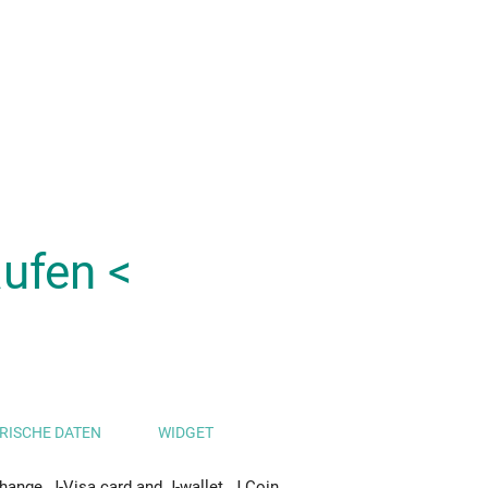
ufen <
RISCHE DATEN
WIDGET
hange, J-Visa card and J-wallet. J Coin