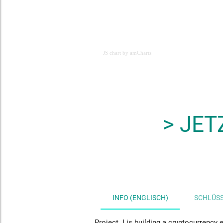
JS chart by amCharts
JS chart by amCharts
> JET
INFO (ENGLISCH)
SCHLÜSS
Project J is building a cryptocurrency 