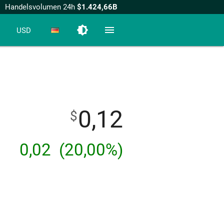
Handelsvolumen 24h
$1.424,66B
brightness_medium
menu
USD
0,12
$
0,02
(20,00%)