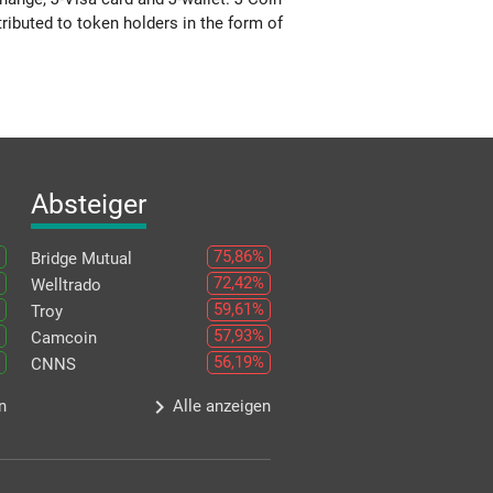
ributed to token holders in the form of
Absteiger
75,86%
Bridge Mutual
72,42%
Welltrado
59,61%
Troy
57,93%
Camcoin
56,19%
CNNS
keyboard_arrow_right
n
Alle anzeigen