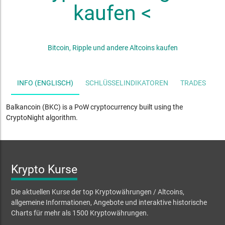
kaufen <
Bitcoin, Ripple und andere Altcoins kaufen
INFO (ENGLISCH)
SCHLÜSSELINDIKATOREN
TRADES
S
Balkancoin (BKC) is a PoW cryptocurrency built using the
CryptoNight algorithm.
Krypto Kurse
Die aktuellen Kurse der top Kryptowährungen / Altcoins,
allgemeine Informationen, Angebote und interaktive historische
Charts für mehr als 1500 Kryptowährungen.