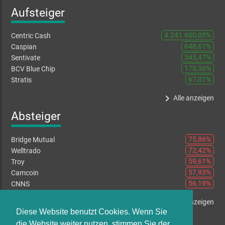
Aufsteiger
4.241.600,05%
Centric Cash
648,61%
Caspian
345,47%
Sentivate
170,36%
BCV Blue Chip
67,07%
Stratis
keyboard_arrow_right
Alle anzeigen
Absteiger
75,86%
Bridge Mutual
72,42%
Welltrado
59,61%
Troy
57,93%
Camcoin
56,19%
CNNS
keyboard_arrow_right
Alle anzeigen
Diese Website benutzt Cookies. Wenn Sie
die Website weiter nutzen, stimmen Sie der