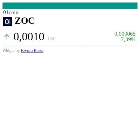
01coin
ZOC
0,0010
0,000065
arrow_upward
7,39%
USD
Widget by
Krypto Kurse